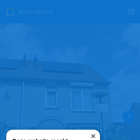
Woongaard
×