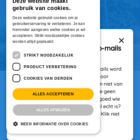
Deze website maakt
gebruik van cookies.
Deze website gebruikt cookies om je
gebruikerservaring te verbeteren. Je kan
hieronder aangeven welke cookies je wil
accepteren. Strikt noodzakelijke cookies
worden altijd geplaatst.
Belangrijk: Pas op voor nep-mails
STRIKT NOODZAKELIJK
Er zijn op dit moment nep-mails 
PRODUCT VERBETERING
(phishingmails) in omloop. In deze mails word 
je gevraagd om verlengingskosten voor 
COOKIES VAN DERDEN
WoningNet te betalen. Deze mails zijn niet van 
ons. In de Regio Woongaard betaal je geen 
ALLES ACCEPTEREN
verlengingskosten. Controleer altijd goed wie 
Henri Knapstraat 22
de afzender is. Twijfel je of een e-mail echt is? 
ALLES AFWIJZEN
Neem dan eerst contact met ons op. Klik niet 
Aangeboden door Poort6
op links en doe geen betaling.
Reageren mogelijk tot 09-07-2026 06:00
MEER INFORMATIE OVER COOKIES